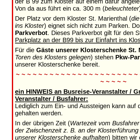
der B 99 zum Kloster auf einem dafür angel
Von da aus führt ein ca. 300 m (
beleuchteter
Der Platz vor dem Kloster St. Marienthal (
die
ins Kloster
) eignet sich nicht zum Parken. Do
Parkverbot
. Dieses Parkverbot gilt für den 
Parkplatz an der B99 bis zur Einfahrt ins Klos
Für die
Gäste unserer Klosterschenke St. 
Toren des Klosters gelegen
) stehen
Pkw-Par
unserer Klosterschenke bereit.
~ ~ ~ ~ ~ ~ ~ ~ ~ ~ ~ ~ ~ ~ ~ ~ ~ ~ ~ ~ ~ ~
~ ~ ~ ~ ~
ein HINWEIS an Busreise-Veranstalter / G
Veranstalter / Busfahrer:
Lediglich zum Ein- und Aussteigen kann auf 
gehalten werden.
In der übrigen Zeit (
Wartezeit vom Busfahrer 
der Zwischenzeit z. B. an der Klosterführung
unserer Klosterschenke aufhalten
) bitten wi