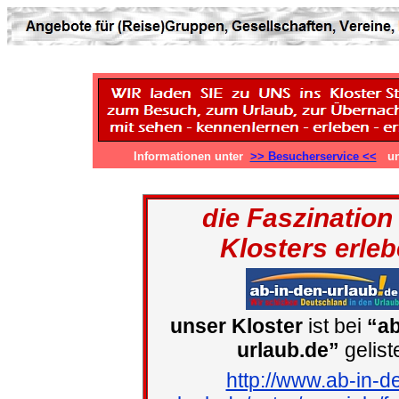
Informationen unter
>> Besucherservice <<
u
Faszination
die
Klosters
erleb
unser Kloster
ist bei
“ab
urlaub.de”
gelist
http://www.ab-in-d