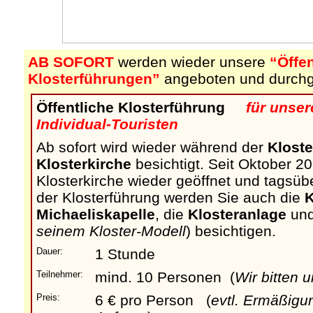
AB SOFORT
werden wieder unsere
“Öffe
Klosterführungen”
angeboten und durchg
Öffentliche Klosterführung
für unser
Individual-Touristen
Ab sofort wird wieder während der
Klost
Klosterkirche
besichtigt. Seit Oktober 20
Klosterkirche wieder geöffnet und tagsü
der Klosterführung werden Sie auch die
K
Michaeliskapelle
, die
Klosteranlage
un
seinem Kloster-Modell
) besichtigen.
Dauer:
1 Stunde
Teilnehmer:
mind. 10 Personen (
Wir bitten 
Preis:
6 € pro Person (
evtl. Ermäßigu