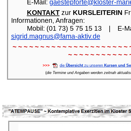
E-Mail:
gaestepforte@kloster-mari
KONTAKT
zur
KURSLEITERIN
Fr
Informationen, Anfragen:
Mobil: (01 73) 5 75 15 13 | E-Mai
sigrid.magnus@fama-aktiv.de
~ ~ ~ ~ ~ ~ ~ ~ ~ ~ ~ ~ ~ ~ ~ ~ ~ ~ ~ ~ ~ 
~ ~ ~ ~ ~ ~ ~ ~ ~ ~ ~ 
>>>
die
Übersicht
zu unseren
Kursen und S
(
die Termine und Angaben werden zeitnah aktualisie