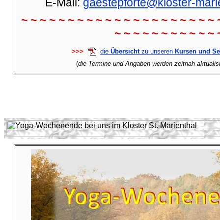
E-Mail:
gaestepforte@kloster-mari
~ ~ ~ ~ ~ ~ ~ ~ ~ ~ ~ ~ ~ ~ ~ ~ ~ ~ ~ ~ ~ 
~ ~ ~ ~ ~ ~ ~ ~ ~ ~ ~ 
>>>
die
Übersicht
zu unseren
Kursen und S
(
die Termine und Angaben werden zeitnah aktualisie