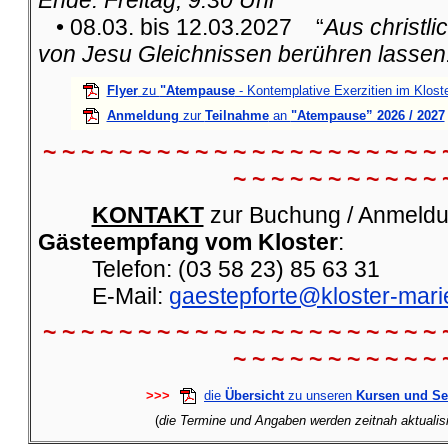
Ende: Freitag, 9:30 Uhr
• 08.03. bis 12.03.2027 “
Aus christli
von Jesu Gleichnissen berühren lassen
Flyer
zu
"Atempause
- Kontemplative Exerzitien im Klost
Anmeldung
zur
Teilnahme
an
"Atempause” 2026 / 2027
~ ~ ~ ~ ~ ~ ~ ~ ~ ~ ~ ~ ~ ~ ~ ~ ~ ~ ~ ~ ~ 
~ ~ ~ ~ ~ ~ ~ ~ ~ ~ ~ 
KONTAKT
zur Buchung / Anmeldu
Gästeempfang vom Kloster
:
Telefon: (03 58 23) 85 63 31
E-Mail:
gaestepforte@kloster-mari
~ ~ ~ ~ ~ ~ ~ ~ ~ ~ ~ ~ ~ ~ ~ ~ ~ ~ ~ ~ ~ 
~ ~ ~ ~ ~ ~ ~ ~ ~ ~ ~ 
>>>
die
Übersicht
zu unseren
Kursen und S
(
die Termine und Angaben werden zeitnah aktualisie