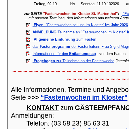
Freitag, 02.10.
bis
Sonntag, 11.10.102026
m
zur SEITE
"Fastenwochen im Kloster St. Marienthal"
:
“Fa
... mit unseren Terminen, den Informationen und weiteren Ang
Flyer
- “Fastenwochen bei uns im Kloster”
im Jahr 2026
ANMELDUNG
Teilnahme an "Fastenwochen im Kloster”
i
Allgemeine Einführung
zum Fasten
das
Fastenprogramm
der Fastenleiterin Frau Sigrid Mag
Informationen für den
Entlastungstag
- vor dem Fasten
Fragebogen
zur Teilnahme an der Fastenwoche
(
interak
~ ~ ~ ~ ~ ~ ~ ~ ~ ~ ~ ~ ~ ~ ~ ~ ~ ~ ~ ~ ~ 
~ ~ ~ ~ ~ ~ ~ ~ ~ ~ ~ 
Alle Informationen, Termine und Angebot
Seite
>>>
“Fastenwochen im Kloster"
KONTAKT
zum
GÄSTEEMPFAN
Anmeldungen:
Telefon: (03 58 23) 85 63 31