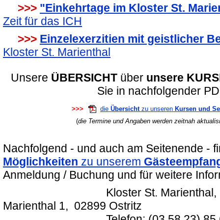
>>>
"Einkehrtage im Kloster St. Marie
Zeit für das ICH
>>>
Einzelexerzitien mit geistlicher B
Kloster St. Marienthal
Unsere
ÜBERSICHT
über
unsere KURS
Sie in nachfolgender PD
>>>
die
Übersicht
zu unseren
Kursen und S
(
die Termine und Angaben werden zeitnah aktualisie
Nachfolgend - und auch am Seitenende - f
Möglichkeiten
zu unserem
Gästeempfan
Anmeldung / Buchung und für weitere Infor
Kloster St. Marienthal, Gäste
Marienthal 1, 02899 Ostritz
Telefon: (03 58 23) 85 6