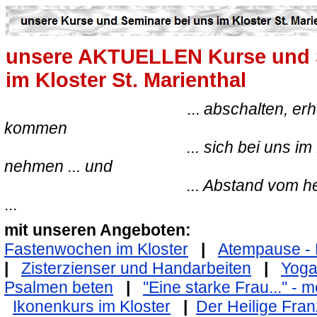
unsere AKTUELLEN Kurse und 
im Kloster St. Marienthal
...
abschalten, er
kommen
... sich bei uns im
nehmen ... und
... Abstand vom h
...
mit unseren Angeboten:
Fastenwochen im Kloster
|
Atempause - 
|
Zisterzienser und Handarbeiten
|
Yog
Psalmen beten
|
''Eine starke Frau...'' -
Ikonenkurs im Kloster
|
Der Heilige Fran