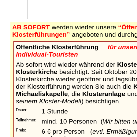
AB SOFORT
werden wieder unsere
“Öffe
Klosterführungen”
angeboten und durchg
Öffentliche Klosterführung
für unser
Individual-Touristen
Ab sofort wird wieder während der
Klost
Klosterkirche
besichtigt. Seit Oktober 20
Klosterkirche wieder geöffnet und tagsü
der Klosterführung werden Sie auch die
K
Michaeliskapelle
, die
Klosteranlage
un
seinem Kloster-Modell
) besichtigen.
Dauer:
1 Stunde
Teilnehmer:
mind. 10 Personen (
Wir bitten 
Preis:
6 € pro Person (
evtl. Ermäßigu