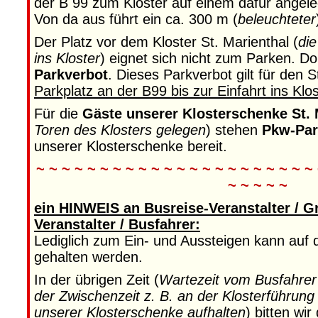
der B 99 zum Kloster auf einem dafür angel
Von da aus führt ein ca. 300 m (
beleuchteter
Der Platz vor dem Kloster St. Marienthal (
die
ins Kloster
) eignet sich nicht zum Parken. Do
Parkverbot
. Dieses Parkverbot gilt für den 
Parkplatz an der B99 bis zur Einfahrt ins Klos
Für die
Gäste unserer Klosterschenke St. 
Toren des Klosters gelegen
) stehen
Pkw-Par
unserer Klosterschenke bereit.
~ ~ ~ ~ ~ ~ ~ ~ ~ ~ ~ ~ ~ ~ ~ ~ ~ ~ ~ ~ ~ ~
~ ~ ~ ~ ~
ein HINWEIS an Busreise-Veranstalter / G
Veranstalter / Busfahrer:
Lediglich zum Ein- und Aussteigen kann auf 
gehalten werden.
In der übrigen Zeit (
Wartezeit vom Busfahrer 
der Zwischenzeit z. B. an der Klosterführung
unserer Klosterschenke aufhalten
) bitten wi