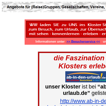
Informationen unter
>> Besucherservice <<
u
Faszination
die
Klosters
erleb
unser Kloster
ist bei
“ab
urlaub.de”
gelist
http://www.ab-in-d