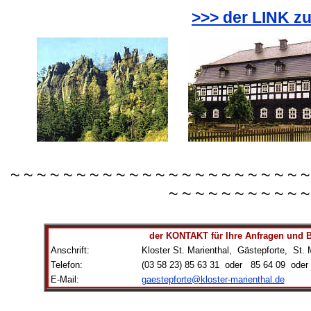
>>> der LINK zu
~ ~ ~ ~ ~ ~ ~ ~ ~ ~ ~ ~ ~ ~ ~ ~ ~ ~ ~ ~ ~ ~ ~
~ ~ ~ ~ ~ ~ ~ ~ ~ ~ ~
der KONTAKT für Ihre Anfragen und
Anschrift:
Kloster St. Marienthal, Gästepforte, St. 
Telefon:
(03 58 23) 85 63 31 oder 85 64 09 oder
E-Mail:
gaestepforte@kloster-marienthal.de