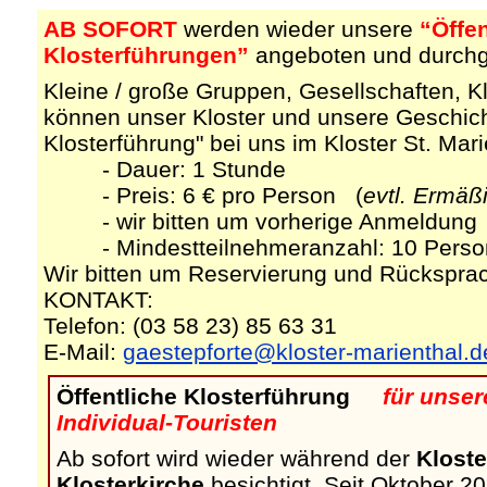
AB SOFORT
werden wieder unsere
“Öffe
Klosterführungen”
angeboten und durchg
Kleine / große Gruppen, Gesellschaften, K
können unser Kloster und unsere Geschicht
Klosterführung" bei uns im Kloster St. Mar
- Dauer: 1 Stunde
- Preis: 6 € pro Person (
evtl. Ermäß
- wir bitten um vorherige Anmeldung
- Mindestteilnehmeranzahl: 10 Perso
Wir bitten um Reservierung und Rückspra
KONTAKT:
Telefon: (03 58 23) 85 63 31
E-Mail:
gaestepforte@kloster-marienthal.d
Öffentliche Klosterführung
für unser
Individual-Touristen
Ab sofort wird wieder während der
Klost
Klosterkirche
besichtigt. Seit Oktober 20