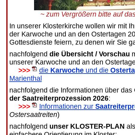
~ zum Vergrößern bitte auf das
In unserer Klosterkirche wollen wir mit
der Karwoche und an den Ostertagen 2
Gottesdienste feiern, zu denen wir Sie g
nachfolgend
die Übersicht / Vorschau
m
unserer Karwoche und an den Ostertag
>>>
die
Karwoche
und die
Ostert
Marienthal
nachfolgend die Informationen über das
der Saatreiterprozession 2026
:
>>>
Informationen zur
Saatreiterp
Ostersaatreiten
)
nachfolgend
unser KLOSTER-PLAN
als
einfachere Orientierung im Kloster: