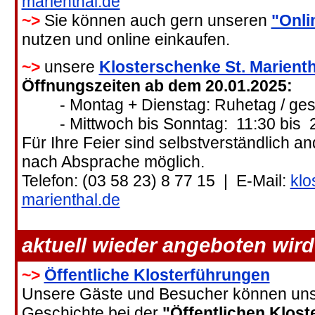
marienthal.de
~>
Sie können auch gern unseren
"Onli
nutzen und online einkaufen.
~>
unsere
Klosterschenke St. Marienth
Öffnungszeiten ab dem 20.01.2025:
- Montag + Dienstag: Ruhetag / ges
- Mittwoch bis Sonntag: 11:30 bis 2
Für Ihre Feier sind selbstverständlich a
nach Absprache möglich.
Telefon: (03 58 23) 8 77 15 | E-Mail:
klo
marienthal.de
aktuell wieder angeboten wird
~>
Öffentliche Klosterführungen
Unsere Gäste und Besucher können unse
Geschichte bei der
"Öffentlichen Klos