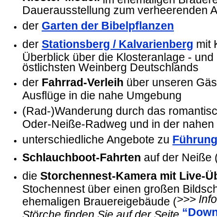
Dauerausstellung zum verheerenden 
der
Garten der Bibelpflanzen
der
Stationsberg / Kalvarienberg
mit 
Überblick über die Klosteranlage - und
östlichsten Weinberg Deutschlands
der
Fahrrad-Verleih
über unseren Gäst
Ausflüge in die nahe Umgebung
(Rad-)Wanderung durch das romantis
Oder-Neiße-Radweg und in der nahe
unterschiedliche Angebote zu
Führun
Schlauchboot-Fahrten
auf der Neiße 
die
Storchennest-Kamera mit Live-Ü
Stochennest über einen großen Bildsc
>>> Inf
ehemaligen Brauereigebäude (
“Down
Störche finden Sie auf der Seite