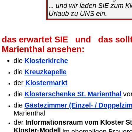
... und wir laden SIE zum Kl
Urlaub zu UNS ein.
das erwartet SIE und das sollte
Marienthal ansehen:
die
Klosterkirche
die
Kreuzkapelle
der
Klostermarkt
die
Klosterschenke St. Marienthal
vor
die
Gästezimmer (Einzel- / Doppelzi
Marienthal
der
Informationsraum vom Kloster St
Kloster-Modell
im ehemaligen Brauere