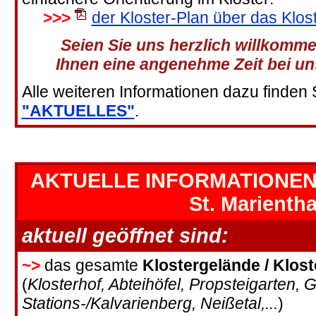
>>>
der Kloster-Plan über das Klost
Seien Sie uns herzlich willkomm
Ihnen eine angenehme Zeit bei uns
Alle weiteren Informationen dazu finden 
"AKTUELLES"
.
AKTUELLE INFORMATIONEN a
St. Marientha
aktuell geöffnet sind:
~>
das gesamte
Klostergelände / Klos
(
Klosterhof, Abteihöfel, Propsteigarten, 
Stations-/Kalvarienberg, Neißetal,...
)